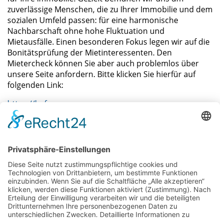
zuverlässige Menschen, die zu Ihrer Immobilie und dem
sozialen Umfeld passen: für eine harmonische
Nachbarschaft ohne hohe Fluktuation und
Mietausfälle. Einen besonderen Fokus legen wir auf die
Bonitätsprüfung der Mietinteressenten. Den
Mietercheck können Sie aber auch problemlos über
unsere Seite anfordern. Bitte klicken Sie hierfür auf
folgenden Link:
https://hafer-
immobilien.de/immobilienblog/mietercheck/
Bei uns ist der Service
zuhause.
HAFER Immobilien GmbH
Zum Strothebach 22 | 33175 Bad Lippspringe
E-Mail:
info@hafer-immobilien.de