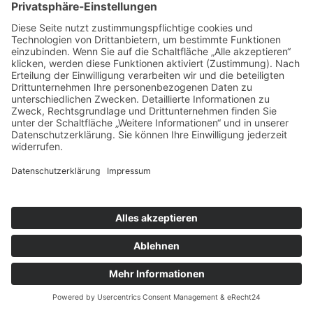
Bei uns ist der Service
zuhause.
HAFER Immobilien GmbH
Zum Strothebach 22 | 33175 Bad Lippspringe
E-Mail:
info@hafer-immobilien.de
Tel.:
0 52 52 / 915 470
Termine nach Vereinbarung
Impressum
Datenschutz
Kontakt
Cookie-Richtlinie (EU)