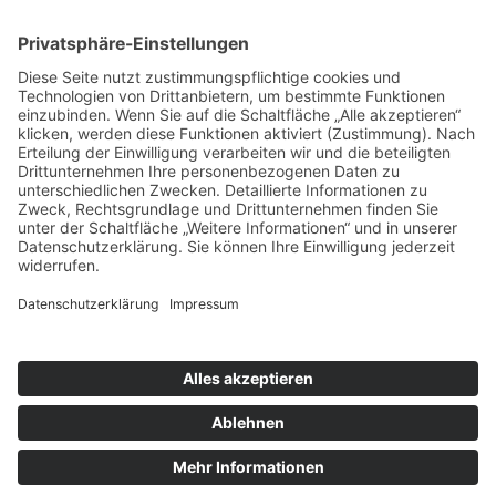
und Instandhaltung den Wert des zu betreuenden Objekts.
Lehnen Sie sich entspannt zurück und lassen Sie Ihre Immobilie für
sich arbeiten. Wir kümmern uns als Premium-Partner um die
Mietverwaltung, gemäß unseren individuellen Vereinbarungen. In
einem gemeinsamen Gespräch stellen wir Ihnen gern unser Full-
Service Modell vor.
HAFER Immobilien GmbH
Zum Strothebach 22 | 33175 Bad Lippspringe
E-Mail:
info@hafer-immobilien.de
Tel.:
0 52 52 / 915 470
Termine nach Vereinbarung
Bei uns ist der Service
zuhause.
Impressum
Datenschutz
Kontakt