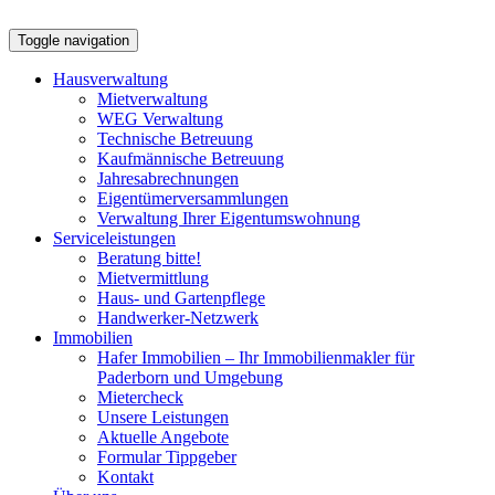
Toggle navigation
Haus
verwaltung
Mietverwaltung
WEG Verwaltung
Technische Betreuung
Kaufmännische Betreuung
Jahresabrechnungen
Eigentümerversammlungen
Verwaltung Ihrer Eigentumswohnung
Service
leistungen
Beratung bitte!
Mietvermittlung
Haus- und Gartenpflege
Handwerker-Netzwerk
Immobilien
Hafer Immobilien – Ihr Immobilienmakler für
Paderborn und Umgebung
Mietercheck
Unsere Leistungen
Aktuelle Angebote
Formular Tippgeber
Kontakt