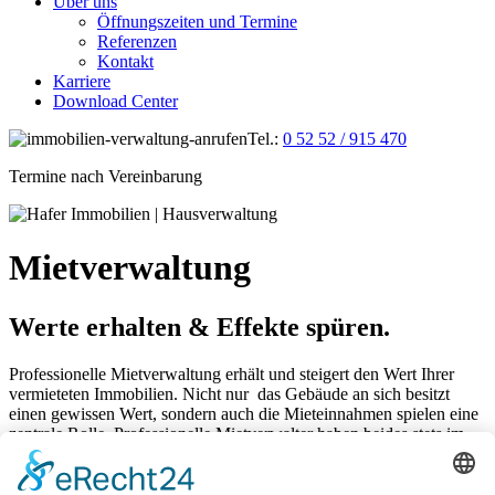
Über uns
Öffnungszeiten und Termine
Referenzen
Kontakt
Karriere
Download Center
Tel.:
0 52 52 / 915 470
Termine nach Vereinbarung
Mietverwaltung
Werte erhalten & Effekte spüren.
Professionelle Mietverwaltung erhält und steigert den Wert Ihrer
vermieteten Immobilien. Nicht nur das Gebäude an sich besitzt
einen gewissen Wert, sondern auch die Mieteinnahmen spielen eine
zentrale Rolle. Professionelle Mietverwalter haben beides stets im
Blick. Wir vermeiden Leerstand und achten auf die Betriebskosten.
Wir sind ständig auf der Suche nach Einsparpotential bei den
laufenden Betriebskosten. Gleichzeitig sichern wir durch Wartung